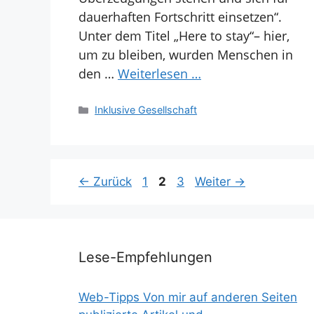
dauerhaften Fortschritt einsetzen“.
Unter dem Titel „Here to stay“– hier,
um zu bleiben, wurden Menschen in
den …
Weiterlesen …
Kategorien
Inklusive Gesellschaft
Seite
Seite
Seite
←
Zurück
1
2
3
Weiter
→
Lese-Empfehlungen
Web-Tipps Von mir auf anderen Seiten