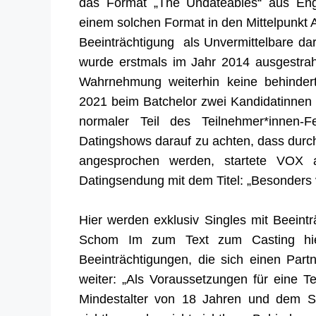
das Format „The Undateables“ aus Engl
einem solchen Format in den Mittelpunkt 
Beeinträchtigung als Unvermittelbare da
wurde erstmals im Jahr 2014 ausgestrah
Wahrnehmung
weiterhin keine behinder
2021 beim Batchelor zwei Kandidatinnen 
normaler Teil des Teilnehmer*innen-F
Datin
g
shows darauf zu achten, dass durc
angesprochen werden, startete VOX 
Datingsendung mit dem Titel: „Besonders v
Hier werden exklusiv Singles mit Beeintr
Schom Im zum Text zum Casting hie
Beeinträchtigungen, die sich einen Part
weiter: „Als Voraussetzungen für eine T
Mindestalter von 18 Jahren und dem St