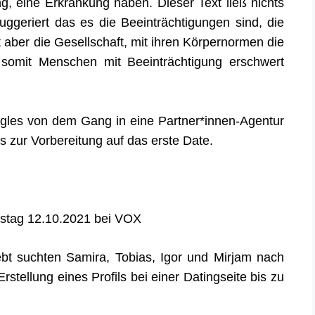
ung, eine Erkrankung haben.
D
ieser Text ließ nichts
ggeriert das es die Beeinträchtigungen sind, die
t aber
die Gesellschaft,
mit ihren Körpernormen
die
 somit Menschen mit Beeinträchtigung erschwert
ingles von dem Gang in eine Partner*innen-Agentur
is zur Vorbereitung auf das erste Date.
nstag
12.10.2021 bei
V
OX
ebt suchten Samira, Tobias, Igor und Mirjam nach
stellung eines Profils bei einer Datingseite bis zu