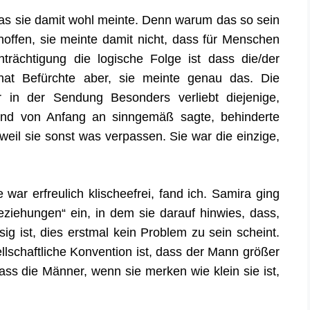
was sie damit wohl meinte. Denn warum das so sein
hoffen, sie meinte damit nicht, dass f
ür
Menschen
nträchtigung
die logische Folge
ist dass die/der
hat
Befürchte aber, sie meinte genau das.
Die
r in der Sendung Besonders verliebt diejenige,
und von Anfang an sinngemäß sagte, behinderte
 weil sie sonst was verpassen. Sie war die einzige,
 war erfreulich klischeefrei, fand ich. Samira ging
ziehungen“ ein, in dem sie darauf hinwies, dass,
g ist, dies erstmal kein Problem zu sein scheint.
llschaftliche
Konvention ist, das
s der
Mann größer
ass die Männer, wenn sie merken wie klein sie ist,