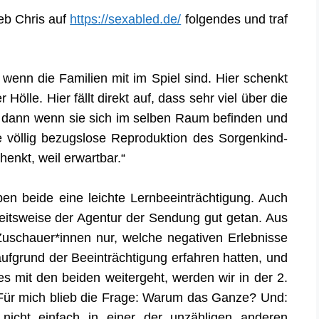
eb Chris auf
https://sexabled.de/
folgendes und traf
wenn die Familien mit im Spiel sind. Hier schenkt
ölle. Hier fällt direkt auf, dass sehr viel über die
t dann wenn sie sich im selben Raum befinden und
ie völlig bezugslose Reproduktion des Sorgenkind-
henkt, weil erwartbar.“
ben beide eine leichte Lernbeeinträchtigung. Auch
beitsweise der Agentur der Sendung gut getan. Aus
Zuschauer*innen nur, welche negativen Erlebnisse
aufgrund der Beeinträchtigung erfahren hatten, und
es mit den beiden weitergeht, werden wir in der 2.
Für mich blieb die Frage: Warum das Ganze? Und:
nicht einfach in einer der unzähligen anderen