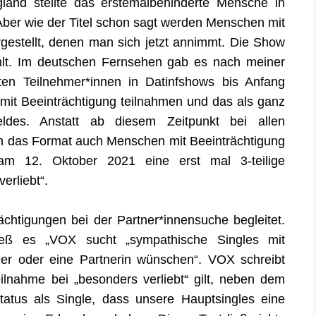
and stellte das erstemalbehinderte Mensche in
Aber wie der Titel schon sagt werden Menschen mit
rgestellt, denen man sich jetzt annimmt. Die Show
lt.
Im deutschen Fernsehen gab es nach meiner
ten Teilnehmer*innen
in Datinfshows
bis Anfang
mit Beeinträchtigung teilnahmen und das als ganz
eldes. Anstatt
ab diesem Zeitpunkt
bei all
en
h das Format auch Menschen mit Beeinträchtigung
am 12. Oktober 2021 eine erst mal 3-teilige
erliebt“.
ächtigungen bei der Partner*innensuche begleitet.
ß es „VOX sucht „sympathische Singles mit
ner oder eine Partnerin wünschen“. VOX schreibt
eilnahme bei „besonders verliebt“ gilt, neben dem
atus als Single, dass unsere Hauptsingles eine