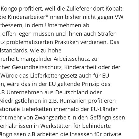
ongo profitiert, weil die Zulieferer dort Kobalt
die
Kinderarbeiter*innen bisher nicht gegen VW
verbessern, in dem Unternehmen ab
en offen legen müssen und ihnen
auch Strafen
etz
problematisierten Praktiken verdienen. Das
alstandards, wie zu hohe
erheit, mangelnder Arbeitsschutz, zu
icher Gesundheitsschutz,
Kinderarbeit oder der
.
Würde das Lieferkettengesetz auch für EU
en, wäre das in der EU geltende Prinzip des
 z.B Unternehmen aus Deutschland
oder
iedrigstlöhnen in z.B. Rumänien profitieren
ationale Lieferketten innerhalb der EU-Länder
ht mehr von Zwangsarbeit in den
Gefängnissen
verhältnissen
in Werkstätten für behinderte
ngnissen z.B arbeiten die Insassen für private