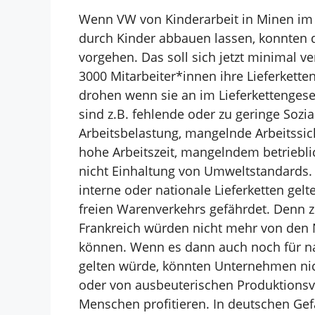
Wenn VW
von Kinderarbeit in Minen im K
durch Kinder abbauen lassen, konnten 
vorgehen. Das soll sich jetzt minimal 
3000
Mitarbeiter*innen ihre Lieferkett
drohen wenn sie an im Lieferkettenges
sind z.B. fehlende oder
zu geringe Sozi
Arbeitsbelastung,
mangelnde Arbeitssich
hohe
Arbeitszeit, mangelndem betriebl
nicht Einhaltung von Umweltstandards
interne oder nationale
Lieferketten gelt
freien Warenverkehrs gefährdet. Denn
Frankreich würden nicht mehr von den N
können. Wenn es dann auch noch für
n
gelten würde,
könnten Unternehmen nic
oder von ausbeuterischen Produktions
Menschen profitieren. In deutschen Gefä