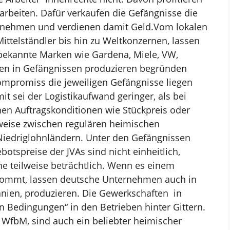
arbeiten. Dafür verkaufen die Gefängnisse die
rnehmen und verdienen damit Geld.
Vom lokalen
Mittelständler
bis hin zu Weltkonzernen, lassen
bekannte Marken wie Gardena, Miele, VW,
 in Gefängnissen produzieren
begründen
 Kompromiss
die jeweiligen Gefängnisse liegen
it sei der Logistikaufwand geringer, als bei
nen Auftragskonditionen wie Stückpreis oder
rweise zwischen regulären heimischen
Niedriglohnländern. Unter den Gefängnissen
botspreise der JVAs sind nicht
einheitlich,
he teilweise
beträchtlich. Wenn es einem
ommt, lassen deutsche Unternehmen auch in
panien, produzieren. Die Gewerkschaften
in
 Bedingungen“ in den Betrieben hinter Gittern.
 WfbM, sind auch ein beliebter heimischer