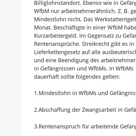
Billiglohnstandort.
Ebenso wie in Gefäng
WfbM nur arbeitnehmerähnlich. Z. B. ge
Mindestlohn nicht. Das
Werkstattentgelt
Monat.
Beschäftigte in einer WfbM hab
Kurzarbeitergeld. Im Gegensatz zu
Gefa
Rentenansprüche.
Streikrecht gibt es i
Lieferkettengesetz auf alle ausbeuteris
und eine Beendigung des arbeitnehmer
in Gefängnissen und WfbMs. In WfbMs b
dauerhaft sollte folgendes gelten:
1.
Mindestlohn in WfbMs und Gefängnis
2.
Abschaffung der Zwangsarbeit in Gef
3.
Rentenanspruch für arbeitende Gefa