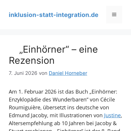
Zum
Inhalt
inklusion-statt-integration.de
Menü
springen
„Einhörner“ – eine
Rezension
7. Juni 2026
von
Daniel Horneber
Am 1. Februar 2026 ist das Buch „Einhörner:
Enzyklopädie des Wunderbaren“ von Cécile
Roumiguière, übersetzt ins deutsche von
Edmund Jacoby, mit Illustrationen von
Justine
,
Altersempfehlung ab 10 Jahren bei Jacoby &
Stuart erschienen. „
Einhörner“ ist der 8. Band