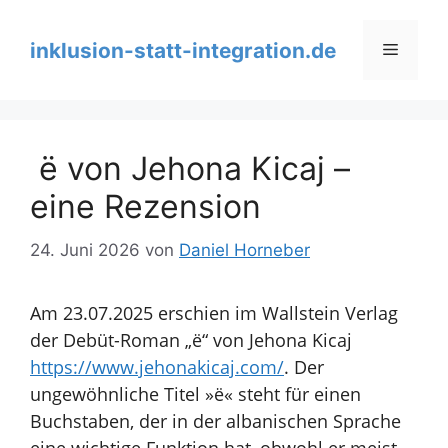
Zum
Inhalt
inklusion-statt-integration.de
Menü
springen
ë von Jehona Kicaj –
eine Rezension
24. Juni 2026
von
Daniel Horneber
Am 23.07.2025 erschien im Wallstein Verlag
der Debüt-Roman „ë“ von
Jehona Kicaj
https://www.jehonakicaj.com/
.
Der
ungewöhnliche Titel »ë« steht für einen
Buchstaben, der in der albanischen Sprache
eine wichtige Funktion hat, obwohl er meist