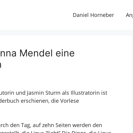
Daniel Horneber
An
 Anna Mendel eine
n
torin und Jasmin Sturm als Illustratorin
ist
derbuch erschienen, die Vorlese
urch den Tag, auf zehn Seiten werden den
stellt, die Linus “liebt” Die Dinge, die Linus