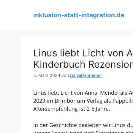
Zum
Inhalt
inklusion-statt-integration.de
springen
Linus liebt Licht von
Kinderbuch Rezensio
5. März 2024
von
Daniel Horneber
Linus liebt Licht von
Anna, Mendel als Au
2023 im Brimborium Verlag als Pappbil
Altersempfehlung ist 2-5 Jahre.
In der Geschichte begleiten wir Linus d
jungen Leser*innen fünf Situationen darge