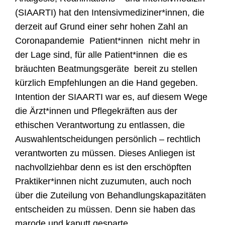
(SIAARTI) hat den Intensivmediziner*innen, die
derzeit auf Grund einer sehr hohen Zahl an
Coronapandemie Patient*innen nicht mehr in
der Lage
sind
,
für
alle Patient*innen die es
bräuchten Beatmungsgeräte bereit
zu
stellen
kürzlich Empfehlungen an die Hand gegeben.
Intention der SIAARTI war es, auf diesem Wege
d
ie
Ä
rzt*innen und P
f
legekräften aus der
ethischen Verantwortung zu entlassen, die
Auswahlentscheidungen persönlich – rechtlich
verantworten zu müssen.
Dieses Anliegen ist
nachvollziehbar d
enn es ist den erschöpften
Praktiker*innen nicht zuzumuten, auch noch
über die Zuteilung von Behandlungskapazitäten
entscheiden zu müssen.
Denn sie haben das
marode und kaputt gesparte