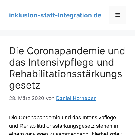
Zum
Inhalt
inklusion-statt-integration.de
Menü
springen
Die Coronapandemie und
das Intensivpflege und
Rehabilitationsstärkungs
gesetz
28. März 2020
von
Daniel Horneber
Die Coronapandemie und das Intensivpflege
und Rehabilitationsstärkungsgesetz
stehen in
einem gewissen Zusammenhang hierbei spielt