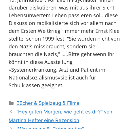
darüber diskutieren, was mit aus ihrer Sicht
Lebensunwertem Leben passieren soll. diese
Diskussion radikalisierte sich vor allem nach
dem Ersten Weltkrieg immer mehr
Ernst Klee
stellte schon 1999 fest “Sie wurden nicht von
den Nazis
missbraucht, sondern sie
brauchten die Nazis,” …..
Bitte geht wenn ihr
könnt in diese Ausstellung
»Systemerkrankung. Arzt und Patient im
Nationalsozialismus«
sie ist auch für
Schulklassen geeignet.
Kategorien
Bücher & Spielzeug & Filme
“Hey guten Morgen, wie geht es dir?” von
Martina Hefter eine Rezension