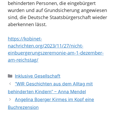
behinderten Personen, die eingebürgert
wurden und auf Grundsicherung angewiesen
sind, die Deutsche Staatsbürgerschaft wieder
aberkennen lässt.
https://kobinet-
nachrichten.org/2023/11/27/nicht-
einbuergerungszeremonie-am-1-dezember-
am-reichstag/
Kategorien
Inklusive Gesellschaft
“WIR Geschichten aus dem Alltag mit
behinderten Kindern” – Anna Mendel
Angelina Boerger Kirmes im Kopf eine
Buchrezension