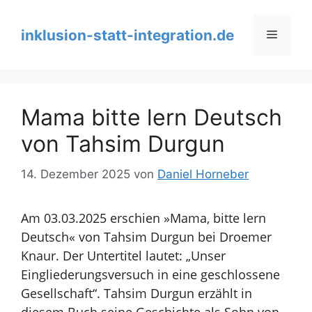
Zum
Inhalt
inklusion-statt-integration.de
Menü
springen
Mama bitte lern Deutsch
von Tahsim Durgun
14. Dezember 2025
von
Daniel Horneber
Am 03.03.2025 erschien »Mama, bitte lern
Deutsch« von Tahsim Durgun bei Droemer
Knaur. Der Untertitel lautet: „Unser
Eingliederungsversuch in eine geschlossene
Gesellschaft“. Tahsim Durgun erzählt in
diesem Buch seine Geschichte als Sohn von